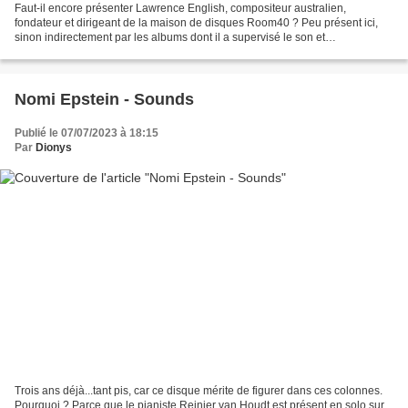
Faut-il encore présenter Lawrence English, compositeur australien,
fondateur et dirigeant de la maison de disques Room40 ? Peu présent ici,
sinon indirectement par les albums dont il a supervisé le son et
l'enregistrement, je l'accueille non pour un album...
Nomi Epstein - Sounds
Publié le 07/07/2023 à 18:15
Par
Dionys
Trois ans déjà...tant pis, car ce disque mérite de figurer dans ces colonnes.
Pourquoi ? Parce que le pianiste Reinier van Houdt est présent en solo sur