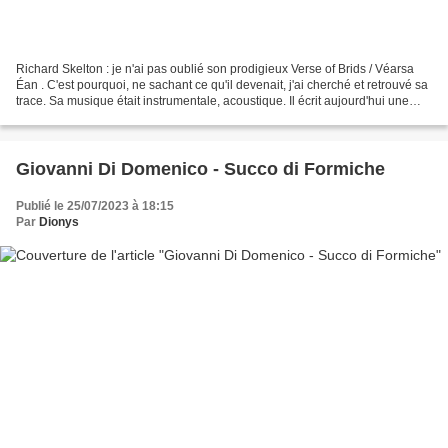
Richard Skelton : je n'ai pas oublié son prodigieux Verse of Brids / Véarsa
Éan . C'est pourquoi, ne sachant ce qu'il devenait, j'ai cherché et retrouvé sa
trace. Sa musique était instrumentale, acoustique. Il écrit aujourd'hui une
musique électronique...
Giovanni Di Domenico - Succo di Formiche
Publié le 25/07/2023 à 18:15
Par
Dionys