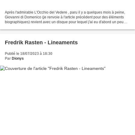
Après l'admirable L'Occhio del Vedere , paru il y a quelques mois à peine,
Giovanni di Domenico (je renvoie à l'article précédent pour des éléments
biographiques) revient avec un disque pour lequel j'ai eu d'abord un peu
peur. Le premier titre, "Non aver...
Fredrik Rasten - Lineaments
Publié le 18/07/2023 à 18:30
Par
Dionys