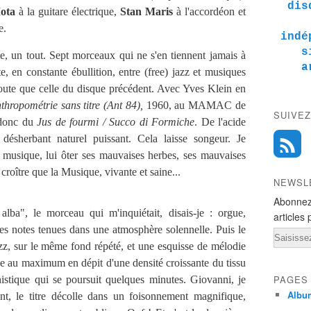
dis
ota
à la guitare électrique,
Stan Maris
à l'accordéon et
e.
indé
s
 un tout. Sept morceaux qui ne s'en tiennent jamais à
a
, en constante ébullition, entre (free) jazz et musiques
doute que celle du disque précédent. Avec Yves Klein en
thropométrie sans titre (Ant 84),
1960, au MAMAC de
SUIVEZ
 donc du
Jus de fourmi / Succo di Formiche
. De l'acide
désherbant naturel puissant. Cela laisse songeur. Je
a musique, lui ôter ses mauvaises herbes, ses mauvaises
 croître que la Musique, vivante et saine...
NEWSL
Abonnez
a", le morceau qui m'inquiétait, disais-je : orgue,
articles 
es notes tenues dans une atmosphère solennelle. Puis le
Email
zz, sur le même fond répété, et une esquisse de mélodie
e au maximum en dépit d'une densité croissante du tissu
PAGES
istique qui se poursuit quelques minutes. Giovanni, je
Albu
, le titre décolle dans un foisonnement magnifique,