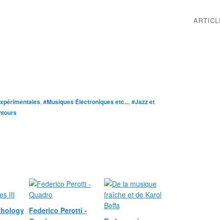
ARTIC
xpérimentales
,
#Musiques Électroniques etc...
,
#Jazz et
ntours
thology
Federico Perotti -