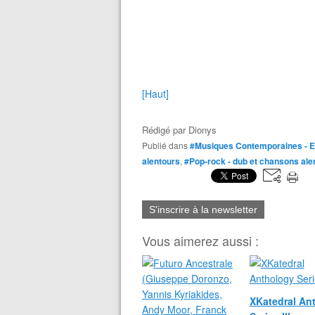
[Haut]
Rédigé par
Dionys
Publié dans
#Musiques Contemporaines - E
alentours
,
#Pop-rock - dub et chansons ale
S'inscrire à la newsletter
Vous aimerez aussi :
XKatedral An