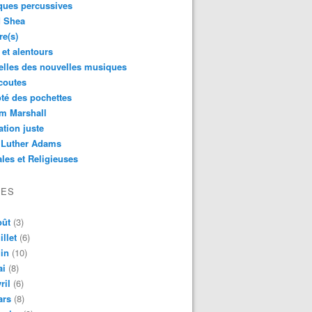
ques percussives
d Shea
re(s)
 et alentours
lles des nouvelles musiques
coutes
té des pochettes
m Marshall
ation juste
 Luther Adams
les et Religieuses
VES
oût
(3)
illet
(6)
in
(10)
ai
(8)
ril
(6)
ars
(8)