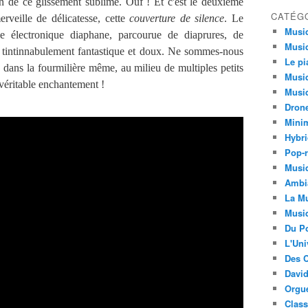
n de ce glissement sublime. Ouf ! Et c'est le deuxième
CATÉG
erveille de délicatesse, cette
couverture de silence
. Le
Musi
e électronique diaphane, parcourue de diaprures, de
Musiq
n tintinnabulement fantastique et doux. Ne sommes-nous
Le pi
 dans la fourmilière même, au milieu de multiples petits
Musiq
véritable enchantement !
Musiq
Dron
Minim
Hybri
Pop-r
Musiq
Ambi
La Mu
Musi
Du Po
L'Uni
Des C
David
Orgu
Clas