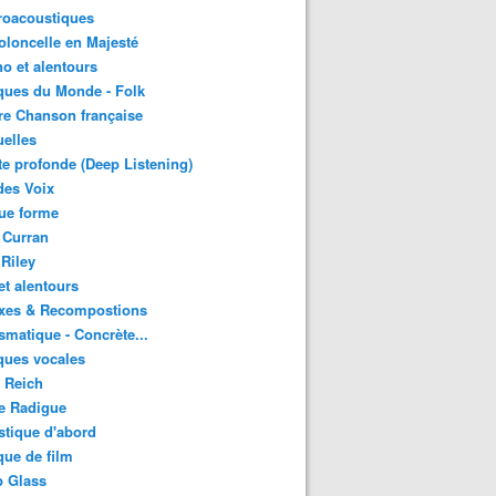
roacoustiques
oloncelle en Majesté
o et alentours
ques du Monde - Folk
re Chanson française
uelles
e profonde (Deep Listening)
des Voix
ue forme
 Curran
 Riley
et alentours
xes & Recompostions
matique - Concrète...
ques vocales
 Reich
e Radigue
tique d'abord
ue de film
p Glass