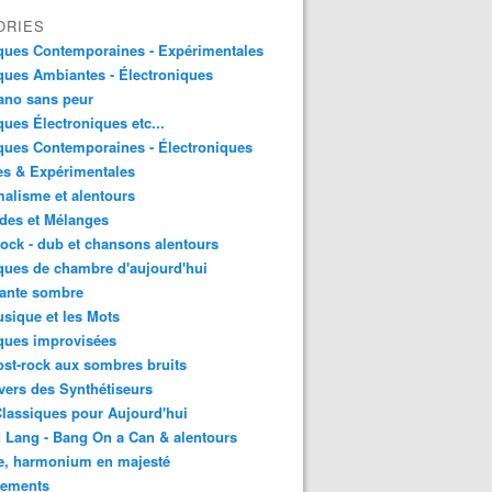
ORIES
ques Contemporaines - Expérimentales
ues Ambiantes - Électroniques
ano sans peur
ues Électroniques etc...
ues Contemporaines - Électroniques
es & Expérimentales
alisme et alentours
des et Mélanges
ock - dub et chansons alentours
ues de chambre d'aujourd'hui
ante sombre
sique et les Mots
ques improvisées
st-rock aux sombres bruits
vers des Synthétiseurs
lassiques pour Aujourd'hui
 Lang - Bang On a Can & alentours
e, harmonium en majesté
sements