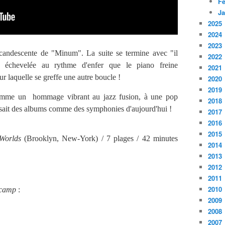
Fé
Ja
2025
2024
2023
ncandescente de "Minum". La suite se termine avec "il
2022
e échevelée au rythme d'enfer que le piano freine
2021
r laquelle se greffe une autre boucle !
2020
2019
omme un hommage vibrant au jazz fusion, à une pop
2018
isait des albums comme des symphonies d'aujourd'hui !
2017
2016
2015
Worlds
(Brooklyn, New-York) / 7 plages / 42 minutes
2014
2013
2012
2011
2010
camp
:
2009
2008
2007