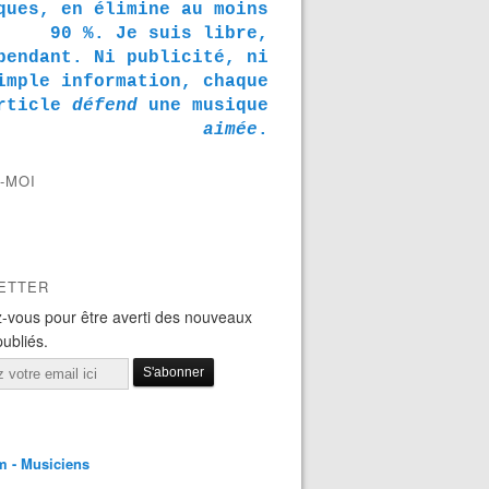
ques, en élimine au moins
90 %. Je suis libre,
pendant. Ni publicité, ni
imple information, chaque
rticle
défend
une musique
aimée
.
-MOI
ETTER
-vous pour être averti des nouveaux
publiés.
m - Musiciens