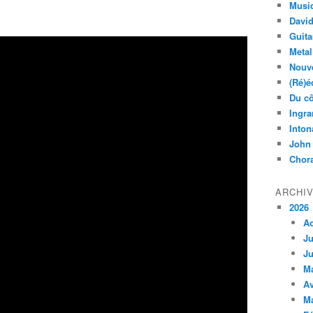
Musi
Davi
Guita
Metal
Nouve
(Ré)é
Du cô
Ingra
Inton
John
Chora
ARCHI
2026
A
Ju
Ju
M
Av
M