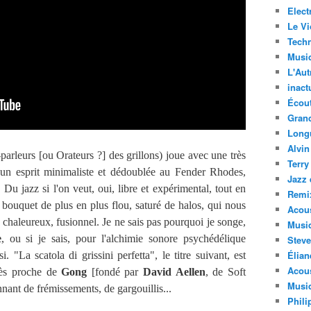
Elect
Le Vi
Techn
Musi
L'Aut
inact
Écout
Gran
Long
Alvin
-parleurs [ou Orateurs ?] des grillons) joue avec une très
Terry
 un esprit minimaliste et dédoublée au Fender Rhodes,
Jazz 
. Du jazz si l'on veut, oui, libre et expérimental, tout en
Remi
bouquet de plus en plus flou, saturé de halos, qui nous
Acous
haleureux, fusionnel. Je ne sais pas pourquoi je songe,
Musi
e
, ou si je sais, pour l'alchimie sonore psychédélique
Steve
Élian
. "La scatola di grissini perfetta", le titre suivant, est
Acous
très proche de
Gong
[fondé par
David Aellen
, de Soft
Musiq
nnant de frémissements, de gargouillis...
Phili