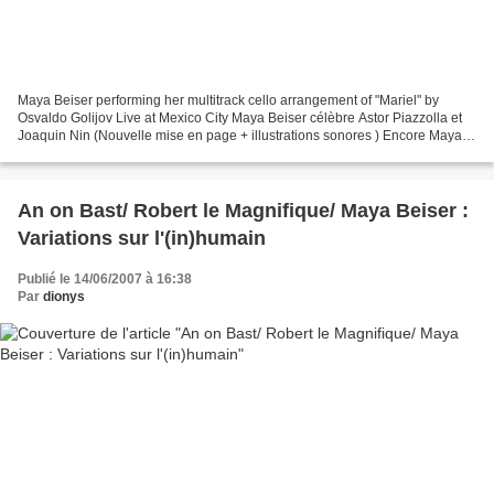
Maya Beiser performing her multitrack cello arrangement of "Mariel" by
Osvaldo Golijov Live at Mexico City Maya Beiser célèbre Astor Piazzolla et
Joaquin Nin (Nouvelle mise en page + illustrations sonores ) Encore Maya ?
Je suis hanté, que voulez-vous...
An on Bast/ Robert le Magnifique/ Maya Beiser :
Variations sur l'(in)humain
Publié le 14/06/2007 à 16:38
Par
dionys