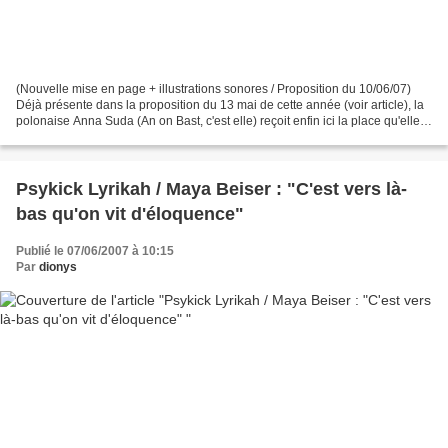
(Nouvelle mise en page + illustrations sonores / Proposition du 10/06/07)
Déjà présente dans la proposition du 13 mai de cette année (voir article), la
polonaise Anna Suda (An on Bast, c'est elle) reçoit enfin ici la place qu'elle
mérite. Welcome scissors,...
Psykick Lyrikah / Maya Beiser : "C'est vers là-
bas qu'on vit d'éloquence"
Publié le 07/06/2007 à 10:15
Par
dionys