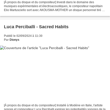
[À propos du disque et du compositeur] Investi dans le domaine des
musiques expérimentales et électroacoustiques, le compositeur napolitain
Elio Martusciello sort avec AKOUSMA-MOTHER un disque personnel tiré de
sessions d'improvisation du trio OSSATURA,...
Luca Perciballi - Sacred Habits
Publié le 02/09/2024 à 11:30
Par
Dionys
[À propos du disque et du compositeur] Installé à Modène en Italie, l'artiste
sonore et compositeur Luca Perciballi explore les potentialités sonores de la