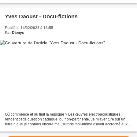
synergies entre les compositeurs et les...
Yves Daoust - Docu-fictions
Publié le 14/02/2023 à 18:55
Par
Dionys
Où commence et où finit la musique ? Les œuvres électroacoustiques
rendent cette question caduque, ou non-pertinente. Je m'aventure sur un
terrain que je connais encore mal, surpris moi-même d'avoir accroché aux
Docu-fictions du canadien Yves Daoust,...