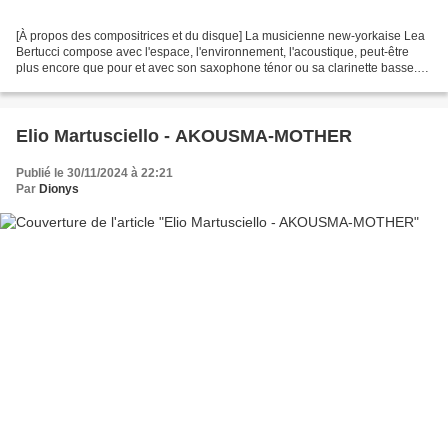
[À propos des compositrices et du disque] La musicienne new-yorkaise Lea
Bertucci compose avec l'espace, l'environnement, l'acoustique, peut-être
plus encore que pour et avec son saxophone ténor ou sa clarinette basse.
Sa discographie personnelle commence...
Elio Martusciello - AKOUSMA-MOTHER
Publié le 30/11/2024 à 22:21
Par
Dionys