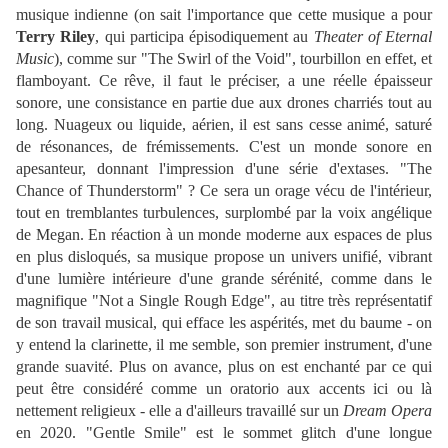
musique indienne (on sait l'importance que cette musique a pour
Terry Riley
, qui participa épisodiquement au
Theater of Eternal
Music
), comme sur "The Swirl of the Void", tourbillon en effet, et
flamboyant. Ce rêve, il faut le préciser, a une réelle épaisseur
sonore, une consistance en partie due aux drones charriés tout au
long. Nuageux ou liquide, aérien, il est sans cesse animé, saturé
de résonances, de frémissements. C'est un monde sonore en
apesanteur, donnant l'impression d'une série d'extases. "The
Chance of Thunderstorm" ? Ce sera un orage vécu de l'intérieur,
tout en tremblantes turbulences, surplombé par la voix angélique
de Megan. En réaction à un monde moderne aux espaces de plus
en plus disloqués, sa musique propose un univers unifié, vibrant
d'une lumière intérieure d'une grande sérénité, comme dans le
magnifique "Not a Single Rough Edge", au titre très représentatif
de son travail musical, qui efface les aspérités, met du baume - on
y entend la clarinette, il me semble, son premier instrument, d'une
grande suavité. Plus on avance, plus on est enchanté par ce qui
peut être considéré comme un oratorio aux accents ici ou là
nettement religieux - elle a d'ailleurs travaillé sur un
Dream Opera
en 2020. "Gentle Smile" est le sommet glitch d'une longue