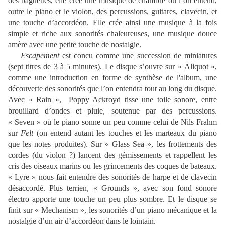
des baguettes, elle crée une musique de chambre où l’on entend,
outre le piano et le violon, des percussions, guitares, clavecin, et
une touche d’accordéon. Elle crée ainsi une musique à la fois
simple et riche aux sonorités chaleureuses, une musique douce
amère avec une petite touche de nostalgie.
Escapement
est concu comme une succession de miniatures
(sept titres de 3 à 5 minutes). Le disque s’ouvre sur « Aliquot »,
comme une introduction en forme de synthèse de l'album, une
découverte des sonorités que l’on entendra tout au long du disque.
Avec « Rain », Poppy Ackroyd tisse une toile sonore, entre
brouillard d’ondes et pluie, soutenue par des percussions.
« Seven » où le piano sonne un peu comme celui de Nils Frahm
sur
Felt
(on entend autant les touches et les marteaux du piano
que les notes produites). Sur « Glass Sea », les frottements des
cordes (du violon ?) lancent des gémissements et rappellent les
cris des oiseaux marins ou les grincements des coques de bateaux.
« Lyre » nous fait entendre des sonorités de harpe et de clavecin
désaccordé. Plus terrien, « Grounds », avec son fond sonore
électro apporte une touche un peu plus sombre. Et le disque se
finit sur « Mechanism », les sonorités d’un piano mécanique et la
nostalgie d’un air d’accordéon dans le lointain.