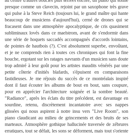
au centre d'autres boucles plus serrées encore, un piano qui sonne
presque comme un clavecin, rejoint par un saxophone très grave
qui pulse à la Steve Reich (toujours lui, le grand maître qui hante
beaucoup de musiciens d'aujourd'hui), cerné de drones qui se
fracasent dans une atmosphère apocalyptique, de cris quasiment
subliminaux lovés dans ce maelstrom, avant de s'endormir dans
une série de hoquets saccadés accompagnés d'accords lointains,
de pointes de hautbois (?). C'est absolument superbe, envoûtant,
et je ne comprends rien à toutes ces chroniques qui font la fine
bouche, ergotant sur les ratages navrants d'un musicien sans doute
trop admiré à leur goût pour les artistes maudits vénérés par une
petite côterie d'initiés blafards, s'épuisent en comparaisons
fastidieuses. Je me réjouis du succès de ce montréalais inspiré
dont il faut écouter les albums de bout en bout, sans coupure,
pour en apprécier l'architecture soignée et la sombre beauté.
"Radiance", après les éclats du titre précédent, est davantage en
sourdine, retenu, discrètement incantatoire avec ses nappes
glissées qui nous aspirent à notre insu vers "Live Room", son
piano claudicant au milieu de grincements et des bruits de ses
marteaux. Atmosphère gothique hallucinée traversée de zébrures
erratiques, tout se défait, les sons se déforment, mais tout s'oriente