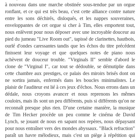
à nouveau dans une marche obstinée sous-tendue par un orgue
ronflant, et ce qui est très beau, c'est cette alliance contre nature
entre les sons déchirés, disloqués, et les nappes souveraines,
enveloppantes de cet orgue si cher à Tim, elles emportent tout,
nous enlèvent pour nous déposer avec une incroyable douceur au
pied du jumeau "Live Room out", tapissé de clarinettes, hautbois,
ourlé d'ondes caressantes tandis que les échos du titre précédent
finissent leur voyage et que quelques notes de piano nous
achèvent de douceur trouble. "Virginals II" semble d'abord le
clone de "Virginal I", car tout se dédouble, se démutiplie dans
cette chambre aux prestiges, ce palais des miroirs brisés dont on
ne sortira jamais, enfermés dans les boucles minimalistes. Le
plaisir de l'auditeur est lié à ces jeux d'échos. Nous errons dans un
dédale, nous croyons avancer et nous reprenons les mêmes
couloirs, mais ils sont un peu différents, puis si différents qu'on ne
reconnaît presque plus rien. D'une certaine manière, la musique
de Tim Hecker procède un peu comme le cinéma de David
Lynch, se jouant de nous en sapant nos repères, nous dépaysant
pour nous entraîner vers des mondes abyssaux. "Black refraction"
paraît un havre mélodieux, mais c'est un piège à répétition qui