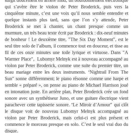
surgit doucement en arrière fond, un bourdonnement électronique
qui s’avère être le violon de Peter Broderick, puis vers la
cinquième minute, c’est une voix qu’il nous semble entendre et
quelque instants plus tard, sans que l’on s’y attende, Peter
Broderick se met à chanter, un chant presque comme un
murmure, un très beau texte écrit par Broderick : dix-neuf minutes
de bonheur ! Le deuxième titre, "The Six Day Moment", est le
seul titre solo de l’album, il commence tout en douceur, et tisse au
fil de ces onze minutes une toile lyrique et virtuose.
Dans "A
Warmer Place", Lubomyr Melnyk est à nouveau accompagné au
violon par Peter Broderick, comme une suite du premier titre, un
beau mariage entre les deux instruments.
Nightrail From The
"
Sun" sonne différemment; le piano résonne comme une harpe et
semble « préparé », on pense au piano de Michael Harrison joué
en intonation juste. En arrière plan, Peter Broderick crée un fond
sonore avec un synthétiseur Juno, et une guitare électrique vient
parachever cette tapisserie sonore.
Le Miroir d’Amour" qui clôt
"
le disque voit de nouveau Lubomyr Melnyk accompagné au
violon par Peter Broderick, mais celui-ci est plus présent et
commence le morceau presque en solo. C’est le seul vrai duo du
disque.