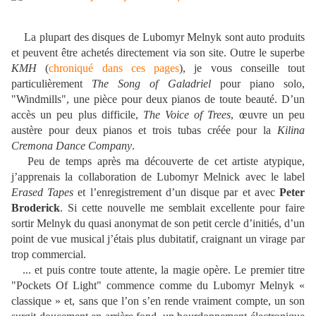
La plupart des disques de Lubomyr Melnyk sont auto produits
et peuvent être achetés directement via son site. Outre le superbe
KMH
(
chroniqué dans ces pages
), je vous conseille tout
particulièrement
The Song of Galadriel
pour piano solo,
"Windmills", une pièce pour deux pianos de toute beauté. D’un
accès un peu plus difficile,
The Voice of Trees
, œuvre un peu
austère pour deux pianos et trois tubas créée pour la
Kilina
Cremona Dance Company
.
Peu de temps après ma découverte de cet artiste atypique,
j’apprenais la collaboration de Lubomyr Melnick avec le label
Erased Tapes
et l’enregistrement d’un disque par et avec
Peter
Broderick
. Si cette nouvelle me semblait excellente pour faire
sortir Melnyk du quasi anonymat de son petit cercle d’initiés, d’un
point de vue musical j’étais plus dubitatif, craignant un virage par
trop commercial.
... et puis contre toute attente, la magie opère. Le premier titre
"Pockets Of Light" commence comme du Lubomyr Melnyk «
classique » et, sans que l’on s’en rende vraiment compte, un son