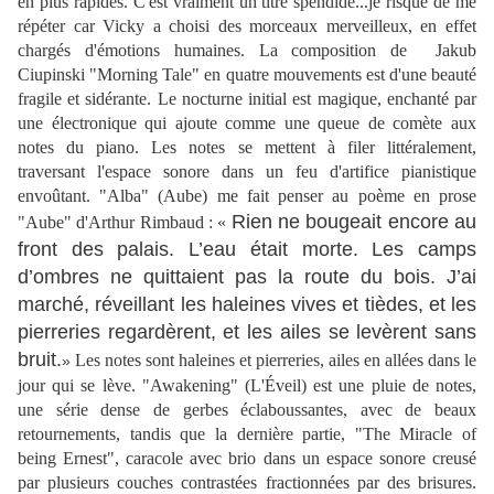
en plus rapides. C'est vraiment un titre spendide...je risque de me
répéter car Vicky a choisi des morceaux merveilleux, en effet
chargés d'émotions humaines. La composition de Jakub
Ciupinski "Morning Tale" en quatre mouvements est d'une beauté
fragile et sidérante. Le nocturne initial est magique, enchanté par
une électronique qui ajoute comme une queue de comète aux
notes du piano. Les notes se mettent à filer littéralement,
traversant l'espace sonore dans un feu d'artifice pianistique
envoûtant. "Alba" (Aube) me fait penser au poème en prose
Rien ne bougeait encore au
"Aube" d'Arthur Rimbaud : «
front des palais. L’eau était morte. Les camps
d’ombres ne quittaient pas la route du bois. J’ai
marché, réveillant les haleines vives et tièdes, et les
pierreries regardèrent, et les ailes se levèrent sans
bruit.
Les notes sont haleines et pierreries, ailes en allées dans le
»
jour qui se lève. "Awakening" (L'Éveil) est une pluie de notes,
une série dense de gerbes éclaboussantes, avec de beaux
retournements, tandis que la dernière partie, "The Miracle of
being Ernest", caracole avec brio dans un espace sonore creusé
par plusieurs couches contrastées fractionnées par des brisures.