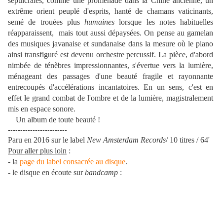
sépulcrales, comme une promenade dans la Chine ancienne, un
extrême orient peuplé d'esprits, hanté de chamans vaticinants,
semé de trouées plus
humaines
lorsque les notes habituelles
réapparaissent, mais tout aussi dépaysées. On pense au gamelan
des musiques javanaise et sundanaise dans la mesure où le piano
ainsi transfiguré est devenu orchestre percussif. La pièce, d'abord
nimbée de ténèbres impressionnantes, s'évertue vers la lumière,
ménageant des passages d'une beauté fragile et rayonnante
entrecoupés d'accélérations incantatoires. En un sens, c'est en
effet le grand combat de l'ombre et de la lumière, magistralement
mis en espace sonore.
Un album de toute beauté !
------------------------
Paru en 2016 sur le label
New Amsterdam Records
/ 10 titres / 64'
Pour aller plus loin
:
- la
page du label consacrée au disque
.
- le disque en écoute sur
bandcamp
: