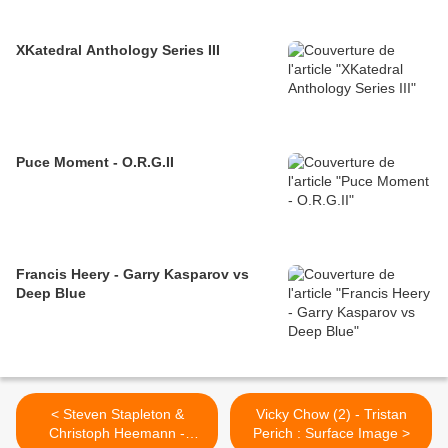
XKatedral Anthology Series III
Puce Moment - O.R.G.II
Francis Heery - Garry Kasparov vs
Deep Blue
< Steven Stapleton &
Vicky Chow (2) - Tristan
Christoph Heemann -
Perich : Surface Image >