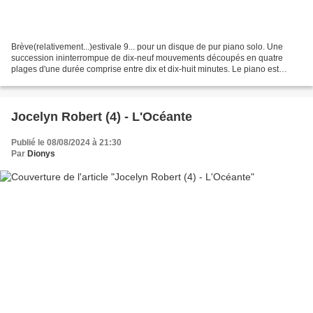
Brève(relativement...)estivale 9... pour un disque de pur piano solo. Une
succession ininterrompue de dix-neuf mouvements découpés en quatre
plages d'une durée comprise entre dix et dix-huit minutes. Le piano est
l'instrument principal du compositeur...
Jocelyn Robert (4) - L'Océante
Publié le 08/08/2024 à 21:30
Par
Dionys