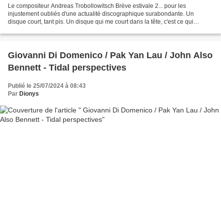
Le compositeur Andreas Trobollowitsch Brève estivale 2... pour les
injustement oubliés d'une actualité discographique surabondante. Un
disque court, tant pis. Un disque qui me court dans la tête, c'est ce qui
compte. Et ce malgré les deux trompettes....
Giovanni Di Domenico / Pak Yan Lau / John Also
Bennett - Tidal perspectives
Publié le 25/07/2024 à 08:43
Par
Dionys