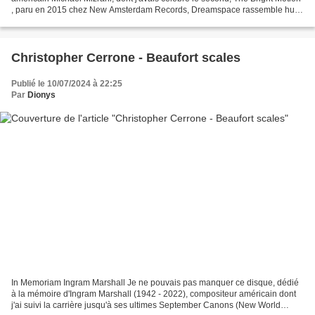
, paru en 2015 chez New Amsterdam Records, Dreamspace rassemble huit
compositions, certaines en trois,...
Christopher Cerrone - Beaufort scales
Publié le 10/07/2024 à 22:25
Par
Dionys
In Memoriam Ingram Marshall Je ne pouvais pas manquer ce disque, dédié
à la mémoire d'Ingram Marshall (1942 - 2022), compositeur américain dont
j'ai suivi la carrière jusqu'à ses ultimes September Canons (New World