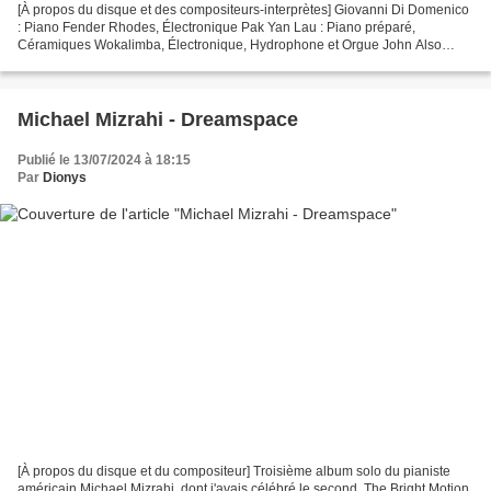
[À propos du disque et des compositeurs-interprètes] Giovanni Di Domenico
: Piano Fender Rhodes, Électronique Pak Yan Lau : Piano préparé,
Céramiques Wokalimba, Électronique, Hydrophone et Orgue John Also
Bennett : Flûte basse, Oscillateurs Giovanni Di...
Michael Mizrahi - Dreamspace
Publié le 13/07/2024 à 18:15
Par
Dionys
[À propos du disque et du compositeur] Troisième album solo du pianiste
américain Michael Mizrahi, dont j'avais célébré le second, The Bright Motion