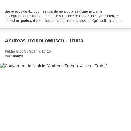
Brève estivale 4... pour les injustement oubliés d'une actualité
discographique surabondante. Je suis chez moi chez Jocelyn Robert, ce
musicien québécois dont les couvertures me ravissent. Qu'il soit au piano
dans Les Dimanches (2021), au piano disklavier...
Andreas Trobollowitsch - Truba
Publié le 03/08/2024 à 18:15
Par
Dionys