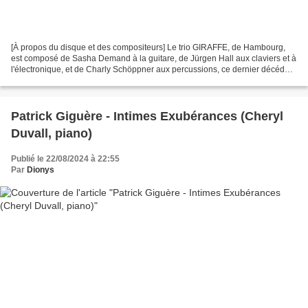
[À propos du disque et des compositeurs] Le trio GIRAFFE, de Hambourg,
est composé de Sasha Demand à la guitare, de Jürgen Hall aux claviers et à
l'électronique, et de Charly Schöppner aux percussions, ce dernier décédé
avant la fin de l'enregistrement....
Patrick Giguère - Intimes Exubérances (Cheryl
Duvall, piano)
Publié le 22/08/2024 à 22:55
Par
Dionys