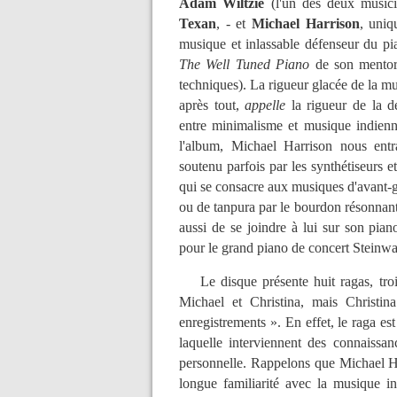
Adam Wiltzie
(l'un des deux musi
Texan
, - et
Michael Harrison
, uniq
musique et inlassable défenseur du pi
The Well Tuned Piano
de son mentor 
techniques). La rigueur glacée de la m
après tout,
appelle
la rigueur de la 
entre minimalisme et musique indienne
l'album, Michael Harrison nous en
soutenu parfois par les synthétiseurs e
qui se consacre aux musiques d'avant-ga
ou de tanpura par le bourdon résonnant q
aussi de se joindre à lui sur son pian
pour le grand piano de concert Steinwa
Le disque présente huit ragas, trois
Michael et Christina, mais Christin
enregistrements ». En effet, le raga es
laquelle interviennent des connaissan
personnelle. Rappelons que Michael H
longue familiarité avec la musique i