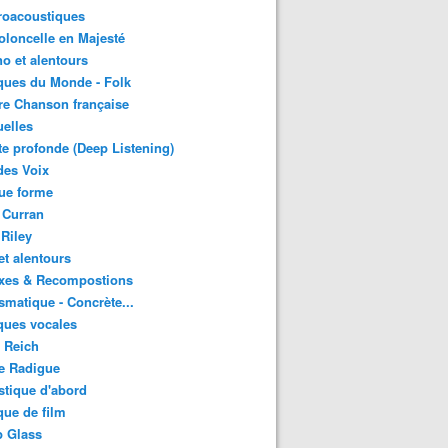
roacoustiques
oloncelle en Majesté
o et alentours
ques du Monde - Folk
re Chanson française
uelles
e profonde (Deep Listening)
des Voix
ue forme
 Curran
 Riley
et alentours
xes & Recompostions
matique - Concrète...
ques vocales
 Reich
e Radigue
tique d'abord
ue de film
p Glass