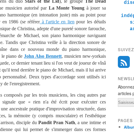
ciens du duo
Stars of the Lid
), le groupe
The Dead
dis
ue musicien autorisé par
La Monte Young
à jouer sa
ano harmonique (en intonation juste) mis au point pour
indé
en 1986 (se référer
à l'article en lien
pour les détails
s
usique de Christina, adepte d'une pureté sonore farouche,
a
démarche de Michael, son piano harmonique naviguant
. Tandis que Christina veille à la direction sonore de
traîne dans ce nouveau monde du piano harmonique,
SUIVEZ
t le piano de
John Also Bennett
, musicien new-yorkais
rde, ce dernier tenant lieu si l'on veut de joueur de vînâ
u'il tend derrière le piano de Michael, mais il lui arrive
o personnalisé. Deux types d'accordage sont utilisés ici
NEWSL
y de l'enregistrement.
Abonnez
articles 
 composés par les trois musiciens, les cinq autres par
Email
a signale que « rien n'a été écrit pour exécuter ces
t une ancestrale pratique d'improvisation structurée, dans
ces, la mémoire (y compris musculaire) et l'esthétique
PAGES
arrison, disciple du
Pandit Pran Nath
, a une intime et
Albu
ndienne qui lui permet de s'immerger dans ces formes