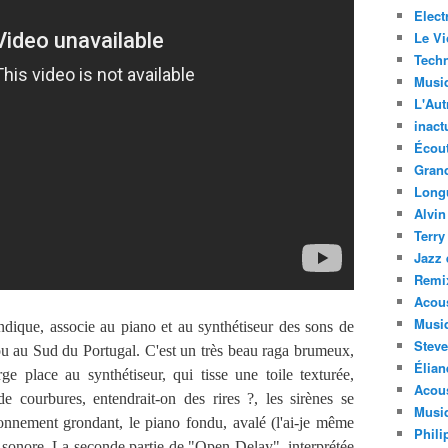
Elect
Le Vi
Techn
Musi
L'Aut
inact
Écout
Gran
Long
Alvin
Terry
Jazz 
Remi
Acous
Musi
dique, associe au piano et au synthétiseur des sons de
Steve
zou au Sud du Portugal. C'est un très beau raga brumeux,
Élian
rge place au synthétiseur, qui tisse une toile texturée,
Acous
e courbures, entendrait-on des rires ?, les sirènes se
Musiq
lonnement grondant, le piano fondu, avalé (l'ai-je même
Phili
sonore. La seconde partie de "Open Delay", interprétée