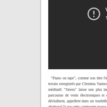
"Piano on tape", comme son titre l'in
terrain enregistrés par Christina Vant
méditatif. "Sirens" laisse une plus la
parcourue de vents électroniques et d
déchaînent, appellent dans un tourbil
distingué
?)
par cette
captivante
masse 