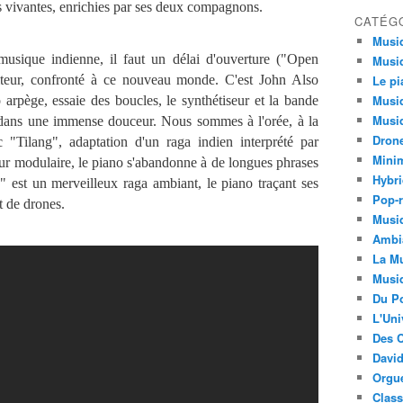
s vivantes, enrichies par ses deux compagnons.
CATÉG
Musi
que indienne, il faut un délai d'ouverture ("Open
Musiq
diteur, confronté à ce nouveau monde. C'est John Also
Le pi
Musiq
arpège, essaie des boucles, le synthétiseur et la bande
Musiq
dans une immense douceur. Nous sommes à l'orée, à la
Dron
c "Tilang", adaptation d'un raga indien interprété par
Minim
ur modulaire, le piano s'abandonne à de longues phrases
Hybri
" est un merveilleux raga ambiant, le piano traçant ses
Pop-r
t de drones.
Musiq
Ambi
La Mu
Musi
Du Po
L'Uni
Des C
David
Orgu
Clas