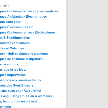
ORIES
ques Contemporaines - Expérimentales
ues Ambiantes - Électroniques
ano sans peur
ues Électroniques etc...
ues Contemporaines - Électroniques
es & Expérimentales
alisme et alentours
des et Mélanges
ock - dub et chansons alentours
ues de chambre d'aujourd'hui
ante sombre
sique et les Mots
ques improvisées
st-rock aux sombres bruits
vers des Synthétiseurs
lassiques pour Aujourd'hui
 Lang - Bang On a Can & alentours
e, harmonium en majesté
sements