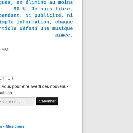
ques, en élimine au moins
90 %. Je suis libre,
pendant. Ni publicité, ni
imple information, chaque
rticle
défend
une musique
aimée
.
-MOI
ETTER
-vous pour être averti des nouveaux
publiés.
m - Musiciens