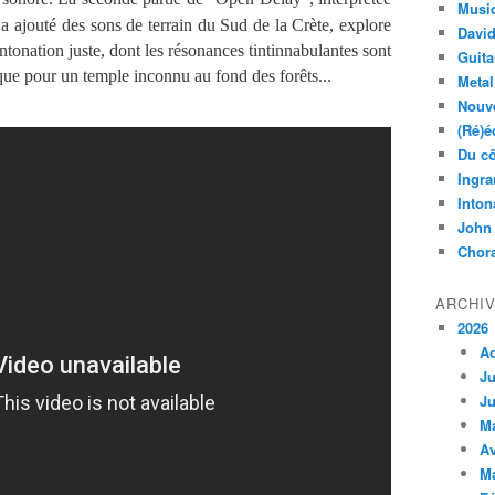
Musi
a ajouté des sons de terrain du Sud de la Crète, explore
Davi
ntonation juste, dont les résonances tintinnabulantes sont
Guita
ique pour un temple inconnu au fond des forêts...
Metal
Nouve
(Ré)é
Du cô
Ingra
Inton
John
Chora
ARCHI
2026
A
Ju
Ju
M
Av
M