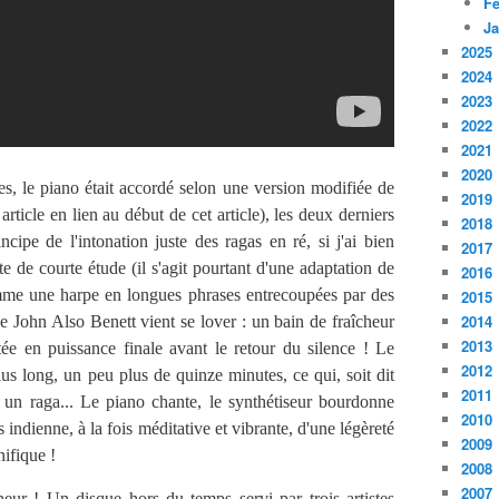
Fé
Ja
2025
2024
2023
2022
2021
2020
s, le piano était accordé selon une version modifiée de
2019
article en lien au début de cet article), les deux derniers
2018
cipe de l'intonation juste des ragas en ré, si j'ai bien
2017
 de courte étude (il s'agit pourtant d'une adaptation de
2016
omme une harpe en longues phrases entrecoupées par des
2015
2014
de John Also Benett vient se lover : un bain de fraîcheur
2013
ée en puissance finale avant le retour du silence ! Le
2012
plus long, un peu plus de quinze minutes, ce qui, soit dit
2011
r un raga... Le piano chante, le synthétiseur bourdonne
2010
 indienne, à la fois méditative et vibrante, d'une légèreté
2009
ifique !
2008
2007
r ! Un disque hors du temps servi par trois artistes