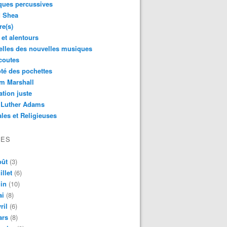
ques percussives
d Shea
re(s)
 et alentours
lles des nouvelles musiques
coutes
té des pochettes
m Marshall
ation juste
 Luther Adams
les et Religieuses
VES
oût
(3)
illet
(6)
in
(10)
ai
(8)
ril
(6)
ars
(8)