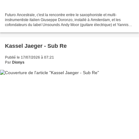
Futuro Ancestrale, c'est la rencontre entre le saxophoniste et multi-
instrumentiste italien Giuseppe Doronzo, installé à Amsterdam, et les
cofondateurs du label Unsounds Andy Moor (guitare électrique) et Yannis
Kyriakides (électronique en direct, échantillonnage),...
Kassel Jaeger - Sub Re
Publié le 17/07/2026 à 07:21
Par
Dionys