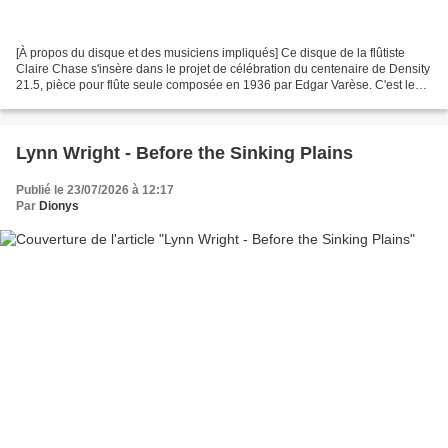
[À propos du disque et des musiciens impliqués] Ce disque de la flûtiste
Claire Chase s'insère dans le projet de célébration du centenaire de Density
21.5, pièce pour flûte seule composée en 1936 par Edgar Varèse. C'est le
onzième volet de cette initiative...
Lynn Wright - Before the Sinking Plains
Publié le 23/07/2026 à 12:17
Par
Dionys