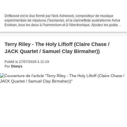
Driftwood est le duo formé par Nick Ashwood, compositeur de musique
expérimentale de nipaluna (Tasmanie), et la clarinettiste australienne Aviva
Endean, tous les deux à l'harmonium et à l'électronique. Ajoutez les guitares
de Nick et les clarinettes d'Aviva....
Terry Riley - The Holy Liftoff (Claire Chase /
JACK Quartet / Samuel Clay Birmaher))
Publié le 27/07/2026 à 11:19
Par
Dionys