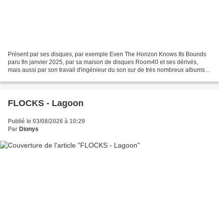
Présent par ses disques, par exemple Even The Horizon Knows Its Bounds
paru fin janvier 2025, par sa maison de disques Room40 et ses dérivés,
mais aussi par son travail d'ingénieur du son sur de très nombreux albums,
par son studio Negative Space , Lawrence...
FLOCKS - Lagoon
Publié le 03/08/2026 à 10:29
Par
Dionys