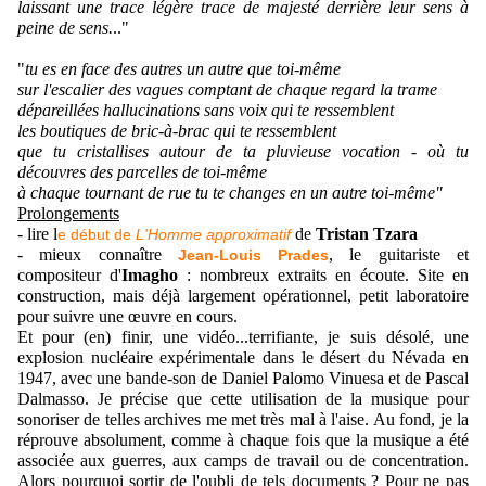
laissant une trace légère trace de majesté derrière leur sens à
peine de sens.
.."
"
tu es en face des autres un autre que toi-même
sur l'escalier des vagues comptant de chaque regard la trame
dépareillées hallucinations sans voix qui te ressemblent
les boutiques de bric-à-brac qui te ressemblent
que tu cristallises autour de ta pluvieuse vocation - où tu
découvres des parcelles de toi-même
à chaque tournant de rue tu te changes en un autre toi-même"
Prolongements
- lire l
de
Tristan Tzara
e début de
L'Homme approximatif
- mieux connaître
, le guitariste et
Jean-Louis Prades
compositeur d'
Imagho
: nombreux extraits en écoute. Site en
construction, mais déjà largement opérationnel, petit laboratoire
pour suivre une œuvre en cours.
Et pour (en) finir, une vidéo...terrifiante, je suis désolé, une
explosion nucléaire expérimentale dans le désert du Névada en
1947, avec une bande-son de Daniel Palomo Vinuesa et de Pascal
Dalmasso. Je précise que cette utilisation de la musique pour
sonoriser de telles archives me met très mal à l'aise. Au fond, je la
réprouve absolument, comme à chaque fois que la musique a été
associée aux guerres, aux camps de travail ou de concentration.
Alors pourquoi sortir de l'oubli de tels documents ? Pour ne pas