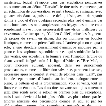
mystérieux, lequel s'évapore dans des éructations percussives
nous ramenant au début. "Darwin", le titre trois, commence par
un échantillon de conversation, se met à bondir et à miauler, avec
guitares très Santana, puis tout se défait, hésite, avant de repartir
gonflé à bloc et d'être quelques secondes plus tard dynamité par
une chute dans des onomatopées sonores bégayantes et une coda
sourdement grave :
nous proposerait-il une vision malicieuse de
Le titre quatre, "Galileo Galilei", mixe des fragments
l’évolution ?
de propos du savant en italien, dits ou murmurés en boucles
litaniques, comme une prière d'ailleurs, à l'arrière-plan ou en quasi
solo, à une structure puissamment dynamique impulsée par le
piano et le saxophone : splendide morceau qui semble dire la lutte
des vérités, qui accèdent à la lumière avec l'irruption tardive du
chant vocodé intégré enfin à la ligne d'évidence. "Bee Mo", le
court morceau suivant, apparaît, dans ses grincements
provocateurs, comme une libération salvatrice, purement insensée,
nécessaire après le combat et avant de plonger dans "Lent", pas
loin de sept minutes d'abandon au bonheur, dialogue entre le
piano, la batterie et et la programmation, voix et vents, tout en
finesse et en émotion. Les deux titres suivants sont plus nettement
jazz, plus ronds avec le retour au premier plan du saxophone,
mais la suite devient à la fois plus méditative, plus colorée par les
timbres africains des percussions djembé et udu et par les
déformations sonores des saxophones préparés et des voix,