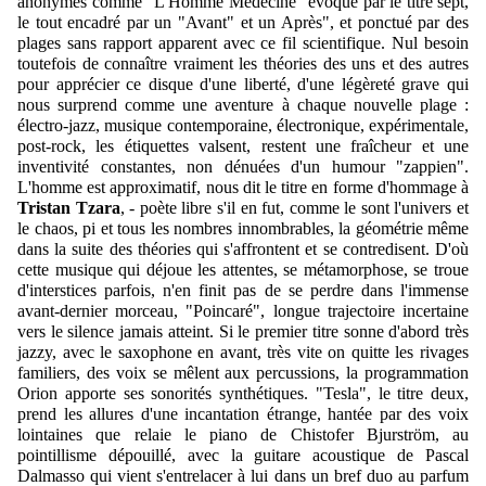
anonymes comme "L'Homme Médecine" évoqué par le titre sept,
le tout encadré par un "Avant" et un Après", et ponctué par des
plages sans rapport apparent avec ce fil scientifique. Nul besoin
toutefois de connaître vraiment les théories des uns et des autres
pour apprécier ce disque d'une liberté, d'une légèreté grave qui
nous surprend comme une aventure à chaque nouvelle plage :
électro-jazz, musique contemporaine, électronique, expérimentale,
post-rock, les étiquettes valsent, restent une fraîcheur et une
inventivité constantes, non dénuées d'un humour "zappien".
L'homme est approximatif, nous dit le titre en forme d'hommage à
Tristan Tzara
, - poète libre s'il en fut, comme le sont l'univers et
le chaos, pi et tous les nombres innombrables, la géométrie même
dans la suite des théories qui s'affrontent et se contredisent. D'où
cette musique qui déjoue les attentes, se métamorphose, se
troue
d'interstices parfois, n'en finit pas de se perdre dans l'immense
avant-dernier morceau, "Poincaré", longue trajectoire incertaine
vers le silence jamais atteint. Si le premier titre sonne d'abord très
jazzy, avec le saxophone en avant, très vite on quitte les rivages
familiers, des voix se mêlent aux percussions, la programmation
Orion apporte ses sonorités synthétiques. "Tesla", le titre deux,
prend les allures d'une incantation étrange, hantée par des voix
lointaines que relaie le piano de Chistofer Bjurström, au
pointillisme dépouillé, avec la guitare acoustique de Pascal
Dalmasso qui vient s'entrelacer à lui dans un bref duo au parfum