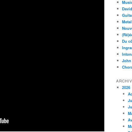
Musi
Davi
Guita
Metal
Nouve
(Ré)é
Du cô
Ingra
Inton
John
Chora
ARCHI
2026
A
Ju
Ju
M
Av
M