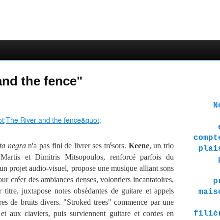
and the fence"
Ne 
compt
ta negra
n'a pas fini de livrer ses trésors.
Keene
, un trio
plai
artis et Dimitris Mitsopoulos, renforcé parfois du
 un projet audio-visuel, propose une musique alliant sons
our créer des ambiances denses, volontiers incantatoires,
p
er titre, juxtapose notes obsédantes de guitare et appels
mais
ores de bruits divers. "Stroked trees" commence par une
 et aux claviers, puis surviennent guitare et cordes en
filiè