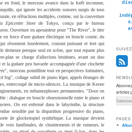
dis
ne en fond, le morceau avance dans la forêt inconnue,
nquille, qui ignore les accidents sonores surgis de tous
indé
turale, en réfractions multiples, comme, sur la couverture
s
a Epicentre Store
de Tokyo, conçu par le bureau
a
ron. Ouverture en apesanteur pour "The River", le titre
ée en force d'une guitare électrique en boucle courte, du
 qui résonnent lourdement, courant puissant et lent qui
SUIVEZ
elle demeure presque seul en scène, que tout reparte plus
re-plan se charge d'alluvions bruitistes, avant un duo
ant et la guitare peu bavarde accompagnée d'une clochette
e", morceau pointilliste tout en perspectives lointaines,
NEWSL
f fog", collage subtil de piano léger, appels étranges de
rdes, entrecoupé de micro-silences. La musique de Keene
Abonnez
n surgissements, en métamorphoses permanentes. "Door on
articles 
iable : dialogue en boucle obsessionnelle entre le piano et
Email
aviers. On est enfermé dans le labyrinthe, la structure
rendue sensible par la disparition progressive du piano,
 sorte de glockenspiel synthétique. La musique devient
PAGES
de voix fantômales, de chuintements et de rumeurs, le
Albu
ble, un rituel de sorcellerie se tient là-bas, dans les