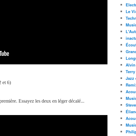
Elect
Le Vi
Techn
Musi
L'Aut
inact
Écout
Gran
Long
Alvin
Terry
Jazz 
2 et 6)
Remi
Acous
Musi
première. Essayez les deux en léger décalé...
Steve
Élian
Acous
Musiq
Phili