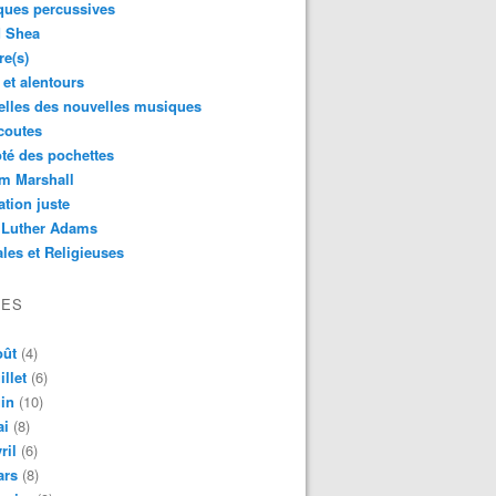
ques percussives
d Shea
re(s)
 et alentours
lles des nouvelles musiques
coutes
té des pochettes
m Marshall
ation juste
 Luther Adams
les et Religieuses
VES
oût
(4)
illet
(6)
in
(10)
ai
(8)
ril
(6)
ars
(8)