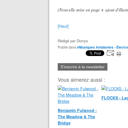
(Nouvelle mise en page + ajout d'illus
[Haut]
Rédigé par
Dionys
Publié dans
#Musiques Ambiantes - Électr
S'inscrire à la newsletter
Vous aimerez aussi :
FLOCKS - La
Benjamin Fulwood -
The Meadow & The
Bridge