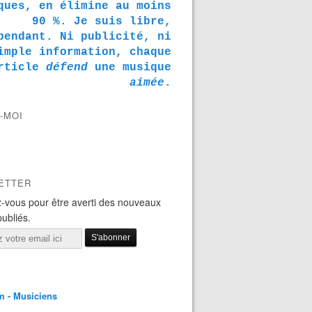
ques, en élimine au moins
90 %. Je suis libre,
pendant. Ni publicité, ni
imple information, chaque
rticle
défend
une musique
aimée
.
-MOI
ETTER
-vous pour être averti des nouveaux
publiés.
m - Musiciens