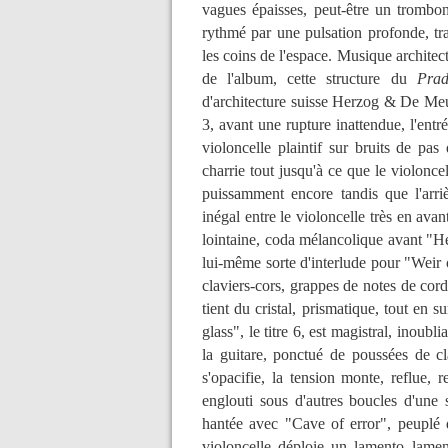
vagues épaisses, peut-être un trombo
rythmé par une pulsation profonde, tra
les coins de l'espace. Musique architec
de l'album, cette structure du
Prad
d'architecture suisse Herzog & De Meu
3, avant une rupture inattendue, l'entr
violoncelle plaintif sur bruits de pas
charrie tout jusqu'à ce que le violonc
puissamment encore tandis que l'arriè
inégal entre le violoncelle très en av
lointaine, coda mélancolique avant "Her
lui-même sorte d'interlude pour "Weir o
claviers-cors, grappes de notes de co
tient du cristal, prismatique, tout e
glass", le titre 6, est magistral, inoubl
la guitare, ponctué de poussées de cl
s'opacifie, la tension monte, reflue, 
englouti sous d'autres boucles d'une
hantée avec "Cave of error", peuplé 
violoncelle déploie un lamento lamenta