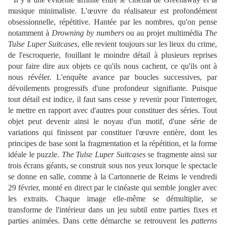
musique minimaliste. L'œuvre du réalisateur est profondément
obsessionnelle, répétitive. Hantée par les nombres, qu'on pense
notamment à
Drowning by numbers
ou au projet multimédia
The
Tulse Luper Suitcases
, elle revient toujours sur les lieux du crime,
de l'escroquerie, fouillant le moindre détail à plusieurs reprises
pour faire dire aux objets ce qu'ils nous cachent, ce qu'ils ont à
nous révéler. L'enquête avance par boucles successives, par
dévoilements progressifs d'une profondeur signifiante. Puisque
tout détail est indice, il faut sans cesse y revenir pour l'interroger,
le mettre en rapport avec d'autres pour constituer des séries. Tout
objet peut devenir ainsi le noyau d'un motif, d'une série de
variations qui finissent par constituer l'œuvre entière, dont les
principes de base sont la fragmentation et la répétition, et la forme
idéale le puzzle.
The Tulse Luper Suitcases
se fragmente ainsi sur
trois écrans géants, se construit sous nos yeux lorsque le spectacle
se donne en salle, comme à la Cartonnerie de Reims le vendredi
29 février, monté en direct par le cinéaste qui semble jongler avec
les extraits. Chaque image elle-même se démultiplie, se
transforme de l'intérieur dans un jeu subtil entre parties fixes et
parties animées. Dans cette démarche se retrouvent les
patterns